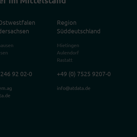
Ostwestfalen
Region
dersachsen
Süddeutschland
hausen
Mietingen
usen
Aulendorf
Rastatt
2246 92 02-0
+49 (0) 7525 9207-0
em.ag
info@atdata.de
ta.de