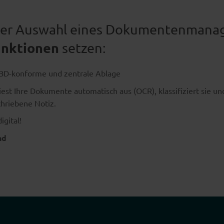
i der Auswahl eines Dokumentenman
unktionen
setzen:
BD-konforme und zentrale Ablage
liest Ihre Dokumente automatisch aus (OCR), klassifiziert sie u
chriebene Notiz.
igital!
nd