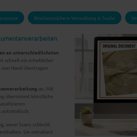
prozesse
Revisionssichere Verwaltung & Suche
Ve
okumentenverarbeiten
n an unterschiedlichsten
 schnell ein erheblicher
 von Hand übertragen
tenverarbeitung
an. Mit
ng übernimmt künstliche
assifizieren
g automatisch.
sig, wenn Scans schlecht
enthalten. Sie extrahiert