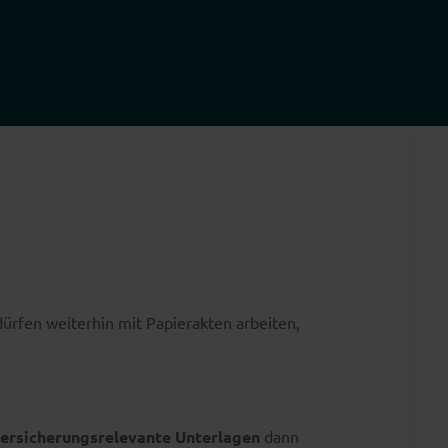
ürfen weiterhin mit Papierakten arbeiten,
versicherungsrelevante Unterlagen
dann