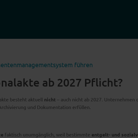
umentenmanagementsystem führen
onalakte ab 2027 Pflicht?
akte besteht aktuell
nicht
– auch nicht ab 2027. Unternehmen d
Archivierung und Dokumentation erfüllen.
te
faktisch unumgänglich, weil bestimmte
entgelt- und sozial