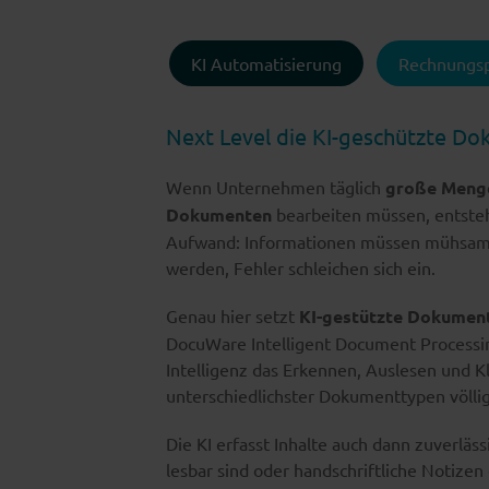
KI Automatisierung
Rechnungs
Next Level die KI-geschützte D
Wenn Unternehmen täglich
große Menge
Dokumenten
bearbeiten müssen, entsteht
Aufwand: Informationen müssen mühsam
werden, Fehler schleichen sich ein.
Genau hier setzt
KI-gestützte Dokumen
DocuWare Intelligent Document Processi
Intelligenz das Erkennen, Auslesen und Kl
unterschiedlichster Dokumenttypen völli
Die KI erfasst Inhalte auch dann zuverläs
lesbar sind oder handschriftliche Notizen 