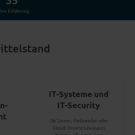
35
hre Erfahrung
ittelstand
IT-Systeme und
n-
IT-Security
nt
Ob Server, Netzwerke oder
Cloud: Unsere Lösungen
bringen alles mit, was