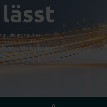
lässt
gitalisierung Ihrer
z von KI-gestützter
ftware und zuverlässigen