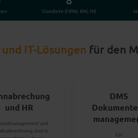
+
8
nnen
Standorte (NRW, BW, NI)
Ja
 und IT-Lösungen
für den M
hnabrechung
DMS
und HR
Dokumente
manageme
sonalmanagement und
ltsabrechnung sind in
Ein
ner zentralen Lösung