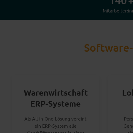
140
Mitarbeiter:i
Software-
Warenwirtschaft
Lo
ERP-Systeme
Als All-in-One-Lösung vereint
Per
ein ERP-System alle
Geha
Geschäftsprozesse in einer
ei