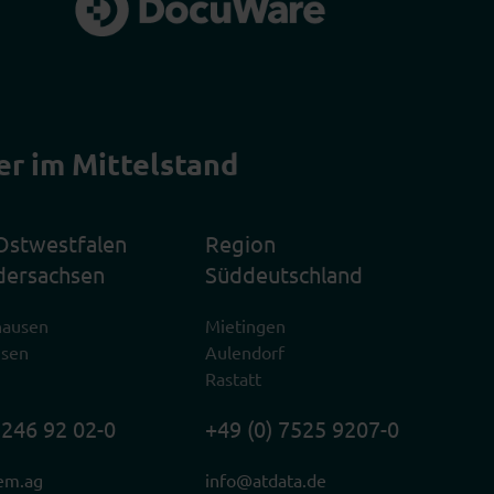
er im Mittelstand
Ostwestfalen
Region
dersachsen
Süddeutschland
hausen
Mietingen
usen
Aulendorf
Rastatt
2246 92 02-0
+49 (0) 7525 9207-0
em.ag
info@atdata.de