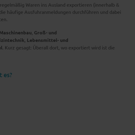
ie regelmäßig Waren ins Ausland exportieren (innerhalb &
 die häufige Ausfuhranmeldungen durchführen und dabei
ten.
 Maschinenbau
,
Groß- und
izintechnik
,
Lebensmittel- und
l
. Kurz gesagt: Überall dort, wo exportiert wird ist die
t es?