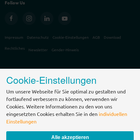
Follow Us
Impressum
Datenschutz
Cookie-Einstellungen
AGB
Download
Rechtliches
Newsletter
Gender-Hinweis
Cookie-Einstellungen
Um unsere Webseite für Sie optimal zu gestalten und
fortlaufend verbessern zu können, verwenden wir
Cookies. Weitere Informationen zu den von uns
eingesetzten Cookies erhalten Sie in den
individuellen
Einstellungen
Alle akzeptieren