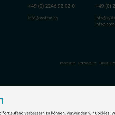
+49 (0) 2246 92 02-0
+49 (0) 
info@system.ag
info@syst
info@atda
Impressum
Datenschutz
Cookie-Ein
n
d fortlaufend verbessern zu können, verwenden wir Cookies. W