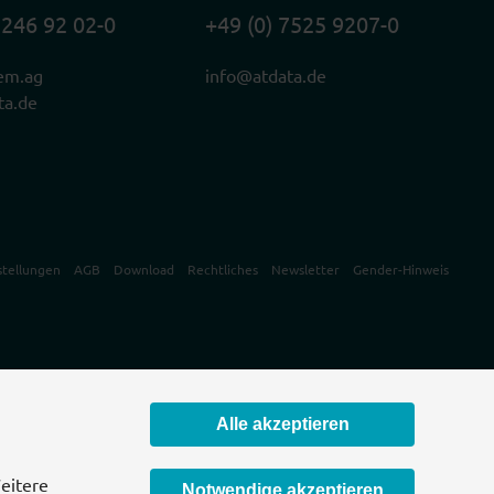
2246 92 02-0
+49 (0) 7525 9207-0
em.ag
info@atdata.de
ta.de
stellungen
AGB
Download
Rechtliches
Newsletter
Gender-Hinweis
Alle akzeptieren
eitere
Notwendige akzeptieren