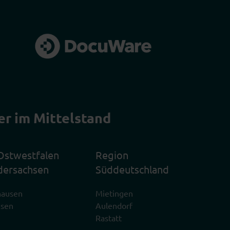
er im Mittelstand
Ostwestfalen
Region
dersachsen
Süddeutschland
hausen
Mietingen
usen
Aulendorf
Rastatt