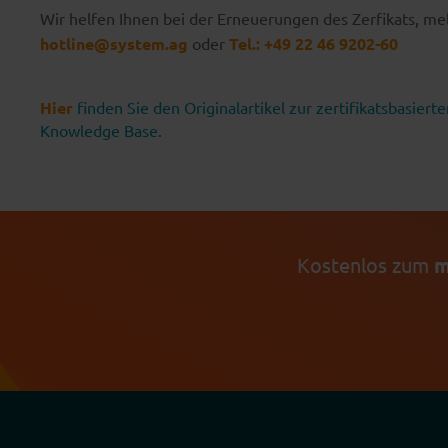
Wir helfen Ihnen bei der Erneuerungen des Zerfikats, mel
hotline@system.ag
oder
Tel.: +49 22 46 9202-60
Hier
finden Sie den Originalartikel zur zertifikatsbasi
Knowledge Base.
Kostenlos zum
m