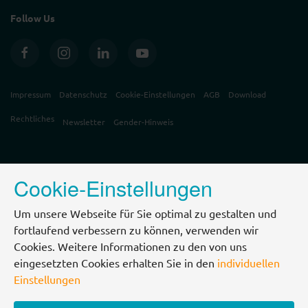
Follow Us
Impressum
Datenschutz
Cookie-Einstellungen
AGB
Download
Rechtliches
Newsletter
Gender-Hinweis
Cookie-Einstellungen
Um unsere Webseite für Sie optimal zu gestalten und
fortlaufend verbessern zu können, verwenden wir
Cookies. Weitere Informationen zu den von uns
eingesetzten Cookies erhalten Sie in den
individuellen
Einstellungen