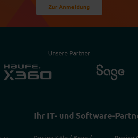
Zur Anmeldung
Unsere Partner
Ihr IT- und Software-Partn
Region Köln / Bonn /
Region 
s zu