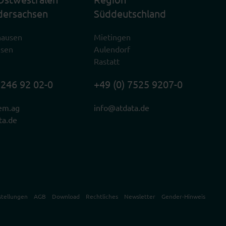
dersachsen
Süddeutschland
hausen
Mietingen
usen
Aulendorf
Rastatt
2246 92 02-0
+49 (0) 7525 9207-0
em.ag
info@atdata.de
ta.de
stellungen
AGB
Download
Rechtliches
Newsletter
Gender-Hinweis