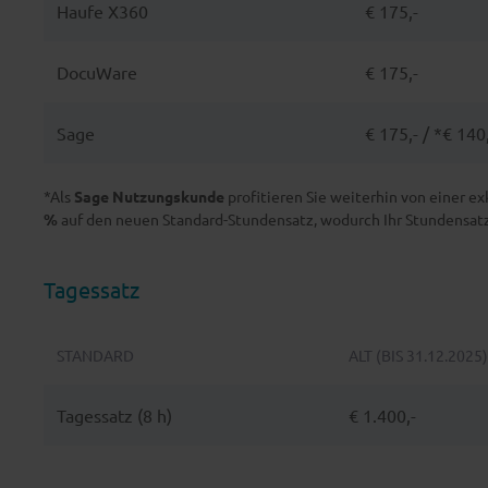
Haufe X360
€ 175,-
DocuWare
€ 175,-
Sage
€ 175,- / *€ 140
*Als
Sage Nutzungskunde
profitieren Sie weiterhin von einer e
%
auf den neuen Standard-Stundensatz, wodurch Ihr Stundensatz a
Tagessatz
STANDARD
ALT (BIS 31.12.2025)
Tagessatz (8 h)
€ 1.400,-