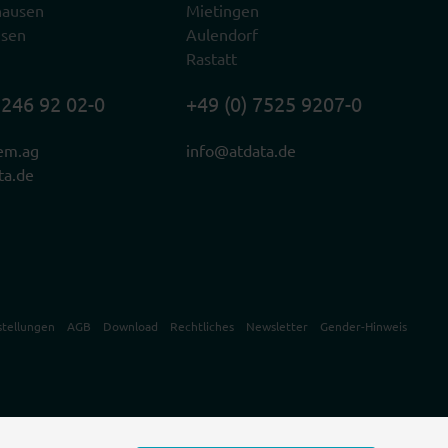
hausen
Mietingen
usen
Aulendorf
Rastatt
2246 92 02-0
+49 (0) 7525 9207-0
em.ag
info@atdata.de
ta.de
stellungen
AGB
Download
Rechtliches
Newsletter
Gender-Hinweis