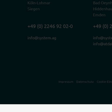
Köln-Lohmar
Bad Oeyn
Siegen
Hiddenha
Emden
+49 (0) 2246 92 02-0
+49 (0) 
info@system.ag
info@syst
info@atda
Impressum
Datenschutz
Cookie-Ein