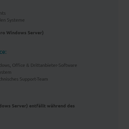
nts
nden Systeme
pro Windows Server)
ce:
ows, Office & Drittanbieter-Software
System
chnisches Support-Team
dows Server) entfällt während des