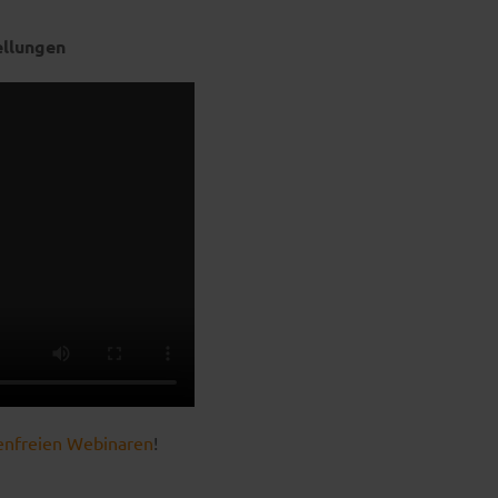
ellungen
enfreien Webinaren
!