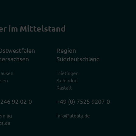
er im Mittelstand
Ostwestfalen
Region
dersachsen
Süddeutschland
hausen
Mietingen
usen
Aulendorf
Rastatt
2246 92 02-0
+49 (0) 7525 9207-0
em.ag
info@atdata.de
ta.de