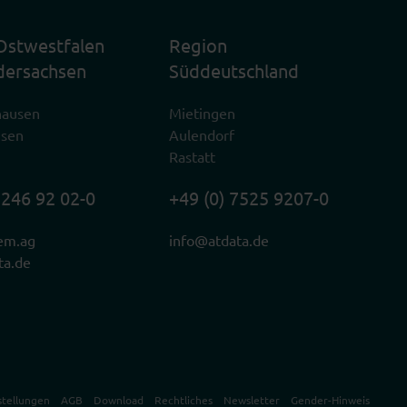
Ostwestfalen
Region
dersachsen
Süddeutschland
hausen
Mietingen
usen
Aulendorf
Rastatt
2246 92 02-0
+49 (0) 7525 9207-0
em.ag
info@atdata.de
ta.de
stellungen
AGB
Download
Rechtliches
Newsletter
Gender-Hinweis