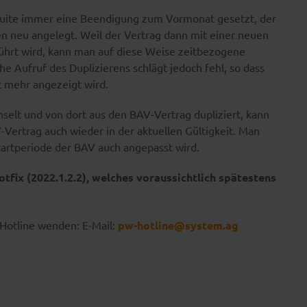
Suite immer eine Beendigung zum Vormonat gesetzt, der
en neu angelegt. Weil der Vertrag dann mit einer neuen
ührt wird, kann man auf diese Weise zeitbezogene
 Aufruf des Duplizierens schlägt jedoch fehl, so dass
t mehr angezeigt wird.
elt und von dort aus den BAV-Vertrag dupliziert, kann
ertrag auch wieder in der aktuellen Gültigkeit. Man
tartperiode der BAV auch angepasst wird.
tfix (2022.1.2.2), welches voraussichtlich spätestens
 Hotline wenden: E-Mail:
pw-hotline@system.ag