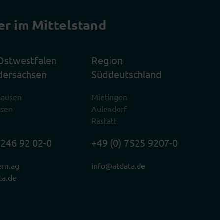
er im Mittelstand
Ostwestfalen
Region
dersachsen
Süddeutschland
hausen
Mietingen
usen
Aulendorf
Rastatt
2246 92 02-0
+49 (0) 7525 9207-0
em.ag
info@atdata.de
ta.de