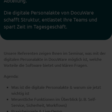
Abteilung.
Die digitale Personalakte von DocuWare
schafft Struktur, entlastet Ihre Teams und
spart Zeit im Tagesgeschäft.
Unsere Referenten zeigen Ihnen im Seminar, was mit der
digitalen Personalakte in DocuWare möglich ist, welche
Vorteile die Software bietet und klären Fragen.
Agenda:
Was ist die digitale Personalakte & warum sie jetzt
wichtig ist
Wesentliche Funktionen im Überblick (z. B. Self-
Service, Sicherheit, Workflows)
Praxisbeispiele & Live-Demo