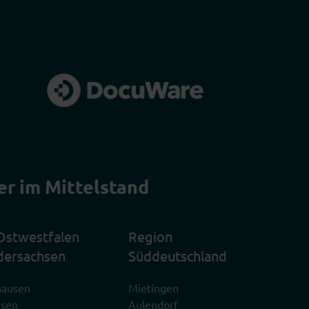
er im Mittelstand
Ostwestfalen
Region
dersachsen
Süddeutschland
hausen
Mietingen
usen
Aulendorf