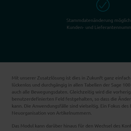
Stammdatenänderung möglich
Kunden- und Lieferantennum
Mit unserer Zusatzlösung ist dies in Zukunft ganz einfac
lückenlos und durchgängig in allen Tabellen der Sage 10
auch alle Bewegungsdaten. Gleichzeitig wird die vorher
benutzerdefinierten Feld festgehalten, so dass die Ände
kann. Die Anwendungsfälle sind vielseitig. Ein Fokus des 
Neuorganisation von Artikelnummern.
Das Modul kann darüber hinaus für den Wechsel des Kon