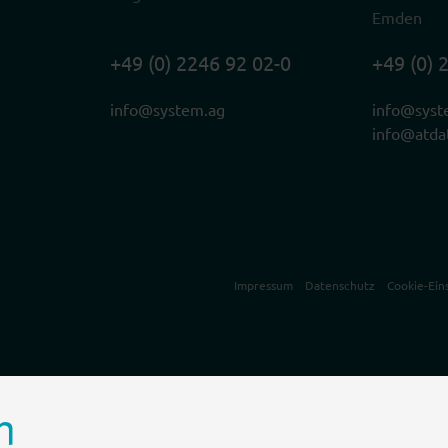
Emden
+49 (0) 2246 92 02-0
+49 (0) 
info@system.ag
info@syst
info@atda
Impressum
Datenschutz
Cookie-Ein
n