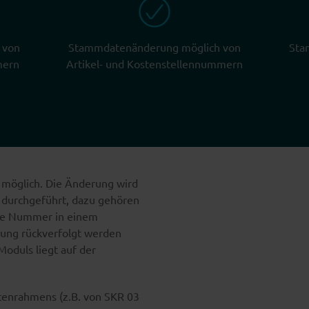
 von
Stammdatenänderung möglich von
Sta
mern
Artikel- und Kostenstellennummern
h möglich. Die Änderung wird
0 durchgeführt, dazu gehören
ige Nummer in einem
rung rückverfolgt werden
Moduls liegt auf der
tenrahmens (z.B. von SKR 03