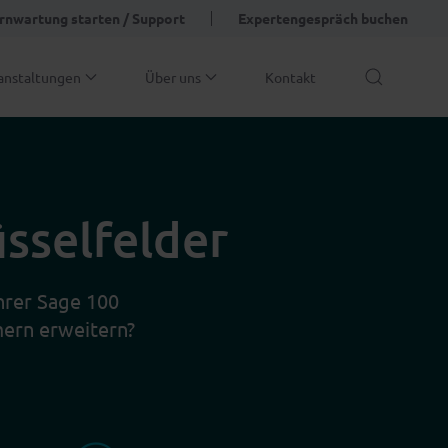
rnwartung starten / Support
Expertengespräch buchen
anstaltungen
Über uns
Kontakt
sselfelder
hrer Sage 100
mern erweitern?