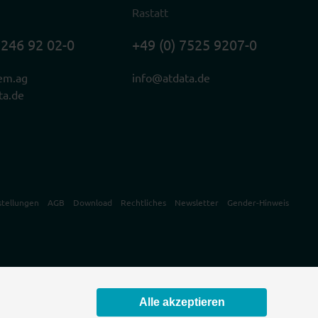
Rastatt
2246 92 02-0
+49 (0) 7525 9207-0
em.ag
info@atdata.de
ta.de
stellungen
AGB
Download
Rechtliches
Newsletter
Gender-Hinweis
Alle akzeptieren