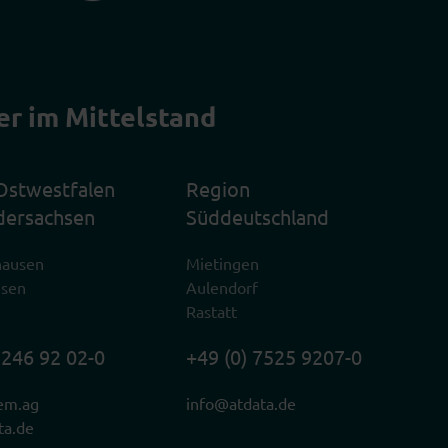
er im Mittelstand
Ostwestfalen
Region
dersachsen
Süddeutschland
hausen
Mietingen
usen
Aulendorf
Rastatt
2246 92 02-0
+49 (0) 7525 9207-0
em.ag
info@atdata.de
ta.de