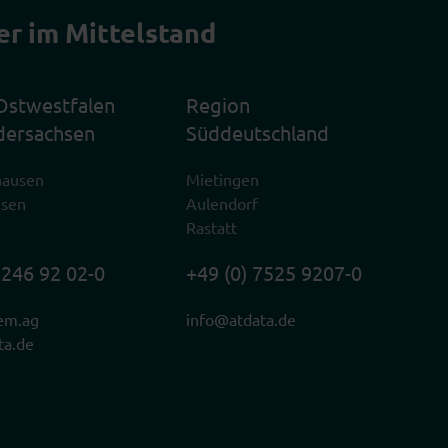
er im Mittelstand
Ostwestfalen
Region
dersachsen
Süddeutschland
hausen
Mietingen
usen
Aulendorf
Rastatt
2246 92 02-0
+49 (0) 7525 9207-0
em.ag
info@atdata.de
ta.de